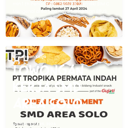
min 1 th Penampilan menarik Memiliki SIM C
Mengenal area Solo Raya Disediakan BPJS
Kesehatan & Ketenagakerjaan Kirim lamaran
ke
Lowongan Kerja
LOWONGAN
KERJA SMD
AREA SOLO
admin
/
April 25, 2024