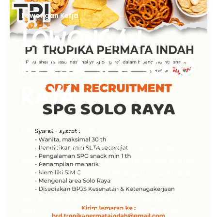
Lowongan Kerja
LOWONGAN
KERJA SPG SOLO
RAYA
admin
/
April 25, 2024
PT. TROPIKA PERMATA INDAH, Perusahaan
swasta nasional yang bergerak dalam bidang
Industri snack (part of the Gujati) membuka
lowongan kerja SPG SOLO RAYA Syarat-
syarat: Wanita, maksimal 30 th Pendidikan
min SLTA sederajat Pengalaman SPG snack