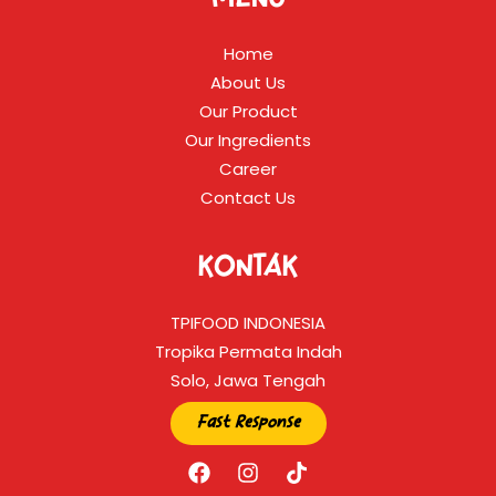
MENU
Home
About Us
Our Product
Our Ingredients
Career
Contact Us
KONTAK
TPIFOOD INDONESIA
Tropika Permata Indah
Solo, Jawa Tengah
Fast Response
F
I
T