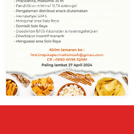
PT. TROPIKA PERMATA INDAH, Perusahaan
swasta nasional yang bergerak dalam bidang
Industri snack (part of the Gujati) membuka
lowongan kerja SMD AREA SOLO Syarat-
syarat: Pria/wanita, maksimal 35 th
Pendidikan minimal SLTA sederajat
Pengalaman distribusi snack diutamakan
Mempunyai SIM C Mengenal area Solo Raya
Domisili Solo Raya Disediakan BPJS Kesehatan
& Ketenagakerjaan Disediakan insentif
menarik Menguasai