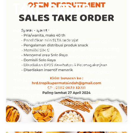
TAKE ORDER
admin
/
April 25, 2024
PT. TROPIKA PERMATA INDAH, Perusahaan
swasta nasional yang bergerak dalam bidang
Industri snack (part of the Gujati) membuka
lowongan kerja SALES TAKE ORDER Syarat-
syarat: Pria/wanita, maks 40 th Pendidikan
min SLTA sederajat Pengalaman distribusi
produk snack Memiliki SIM C Mengenal area
Solo Raya Domisili Solo Raya Disediakan BPJS
Kesehatan & Ketenagakerjaan Disediakan
insentif menarik Kirim […]